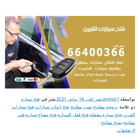
بواسطة
ammar1
نشر على
14 يوليو، 2021
نشر في
فتح سيارة
ذو علامة
برمجة مفاتيح
،
صب مفاتيح
،
فتح ابواب سيارات
،
فتح سيارات
القرين
،
فتح سيارة مقفلة
،
فتح قفل السيارة
،
فتح مفتاح سيارة
،
فتي
مفاتيح
،
نسخ مفاتيح
لا تعليقات